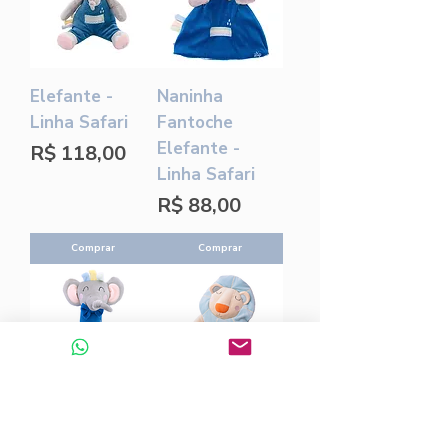
Elefante -
Naninha
Linha Safari
Fantoche
Elefante -
Preço
R$ 118,00
Linha Safari
Preço
R$ 88,00
Comprar
Comprar
Tuby Elefante
Leão - Linha
- Linha Safari
Safari