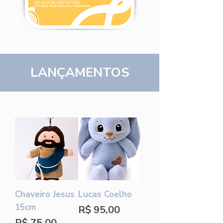
LANÇAMENTOS
Chaveiro Jesus
Lucas Coelho
15cm
Preço
R$ 95,00
Preço
R$ 75,00