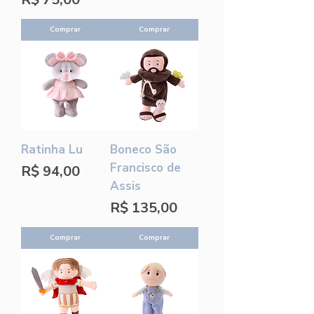
Comprar
Comprar
Ratinha Lu
Boneco São
Francisco de
Preço
R$ 94,00
Assis
Preço
R$ 135,00
Comprar
Comprar