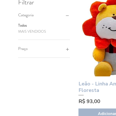
Filtrar
Categoria
Todos
MAIS VENDIDOS
Preço
R$ 82
R$ 93
Leão - Linha A
Visuali
Floresta
Preço
R$ 93,00
Adicionar