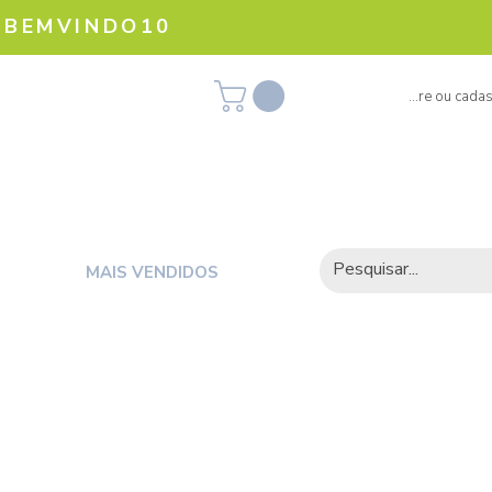
 BEMVINDO10
Olá, visitante! Entre ou cada
MAIS VENDIDOS