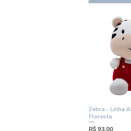
Zebra - Linha 
Visuali
Floresta
Preço
R$ 93,00