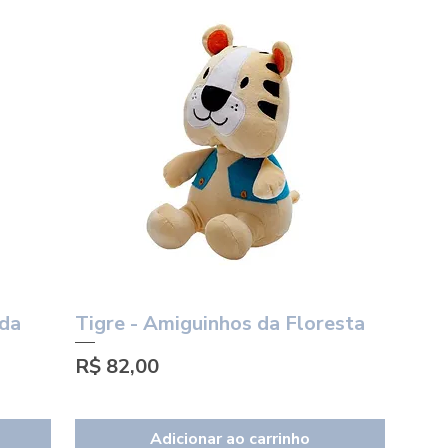
 da
Tigre - Amiguinhos da Floresta
Visualização rápida
Preço
R$ 82,00
Adicionar ao carrinho