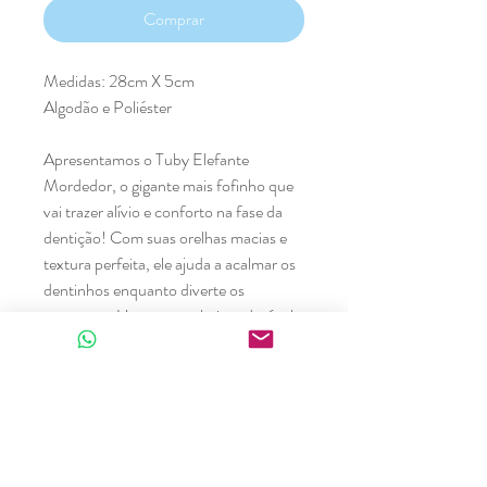
Comprar
Medidas: 28cm X 5cm
Algodão e Poliéster
Apresentamos o Tuby Elefante
Mordedor, o gigante mais fofinho que
vai trazer alívio e conforto na fase da
dentição! Com suas orelhas macias e
textura perfeita, ele ajuda a acalmar os
dentinhos enquanto diverte os
pequenos. Um companheiro adorável e
funcional!
Produtos relacionados