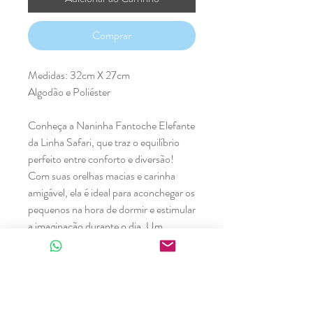
Comprar
Medidas: 32cm X 27cm
Algodão e Poliéster
Conheça a Naninha Fantoche Elefante
da Linha Safari, que traz o equilíbrio
perfeito entre conforto e diversão!
Com suas orelhas macias e carinha
amigável, ela é ideal para aconchegar os
pequenos na hora de dormir e estimular
a imaginação durante o dia. Um
verdadeiro amigo para todas as
aventuras e sonecas!