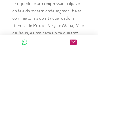
brinquedo, é uma expressão palpável
da fé e da maternidade sagrada. Feita
com materiais de alta qualidade, a
Boneca de Pelúcia Virgem Maria, Mãe
de Jesus, é uma peça única que traz
conforto espiritual e inspiração, sendo
perfeita como decoração religiosa ou
um presente sagrado em momentos
especiais. Um tesouro que representa o
amor materno divino e a conexão
espiritual.
Produtos relacionados
LANÇAMENTO