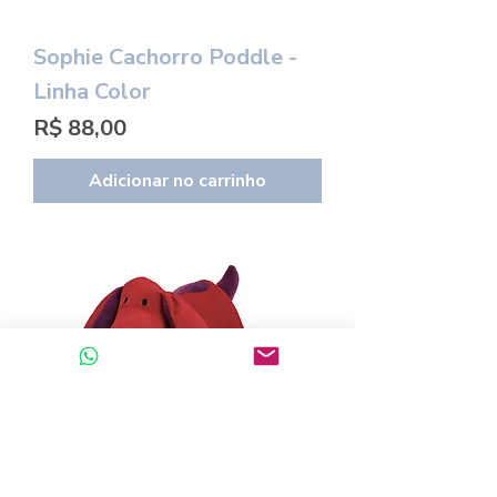
Sophie Cachorro Poddle -
Linha Color
Preço
R$ 88,00
Adicionar no carrinho