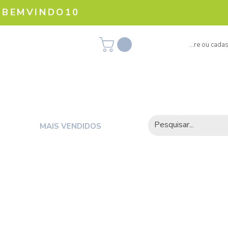
 BEMVINDO10
Olá, visitante! Entre ou cada
MAIS VENDIDOS