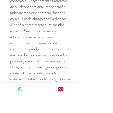
contempla. O acabamento impecável
do plush proporciona uma sensação
única de maciez e conforto, fazendo
com que cada abraço dado à Boneca
Mari seja como receber um carinho
especial. Seus braços e pernas
articulados permitem que ela
acompanhe os movimentos das
crianças, tornando-a uma participante
ativa nas histórias e aventuras criadas
pela imaginação. Além de sua beleza
física, também é uma figura segura e
confiável. Ela é confeccionada com
materiais de alta qualidade, seguindo os
mais rigorosos padrões de segurança.
Mari é muito mais do que um simples
brinquedo; ela é uma companheira que
compartilha emoções, segredos e