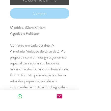
Adicionar ao Carrinho
Comprar
Medidas: 32cm X 14cm
Algodão e Poliéster
Conforto em cada detalhe! A
Almofada Multiuso de Urso da ZIP é
projetada com um design ergonômico
especial para apoiar seu bebê nos
momentos de descanso ou brincadeira.
Com o formato pensado para o bem-
estar dos pequenos, ela oferece
suporte ideal e muito aconchego, além
de uma estampa encantadora de
ursinho. Perfeita para tornar cada
momento ainda mais especial!