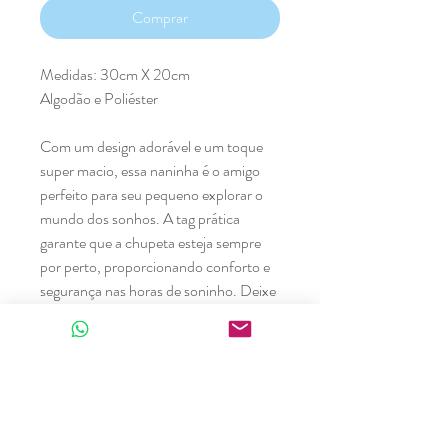
Comprar
Medidas: 30cm X 20cm
Algodão e Poliéster
Com um design adorável e um toque
super macio, essa naninha é o amigo
perfeito para seu pequeno explorar o
mundo dos sonhos. A tag prática
garante que a chupeta esteja sempre
por perto, proporcionando conforto e
segurança nas horas de soninho. Deixe
seu bebê viver grandes aventuras ao
lado da Naninha Leão!
Produtos relacionados