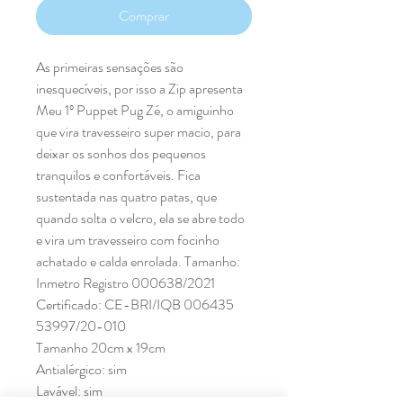
Comprar
As primeiras sensações são
inesquecíveis, por isso a Zip apresenta
Meu 1º Puppet Pug Zé, o amiguinho
que vira travesseiro super macio, para
deixar os sonhos dos pequenos
tranquilos e confortáveis. Fica
sustentada nas quatro patas, que
quando solta o velcro, ela se abre todo
e vira um travesseiro com focinho
achatado e calda enrolada. Tamanho:
Inmetro Registro 000638/2021
Certificado: CE-BRI/IQB 006435
53997/20-010
Tamanho 20cm x 19cm
Antialérgico: sim
Lavável: sim