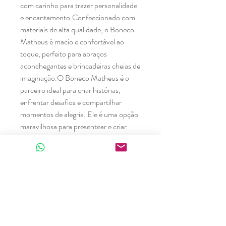
com carinho para trazer personalidade
e encantamento.Confeccionado com
materiais de alta qualidade, o Boneco
Matheus é macio e confortável ao
toque, perfeito para abraços
aconchegantes e brincadeiras cheias de
imaginação.O Boneco Matheus é o
parceiro ideal para criar histórias,
enfrentar desafios e compartilhar
momentos de alegria. Ele é uma opção
maravilhosa para presentear e criar
memórias afetuosas que serão
lembradas com carinho por muito
tempo.Com o Boneco Matheus, as
crianças terão um amigo leal para
compartilhar risadas e vivenciar o
mundo da imaginação. Um boneco
especial que vai alegrar e iluminar os
dias de todas as crianças que brincarem