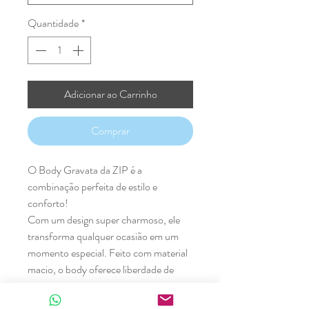
Quantidade
*
Adicionar ao Carrinho
Comprar
O Body Gravata da ZIP é a
combinação perfeita de estilo e
conforto!
Com um design super charmoso, ele
transforma qualquer ocasião em um
momento especial. Feito com material
macio, o body oferece liberdade de
movimento para os pequenos
brincarem à vontade, sem perder o