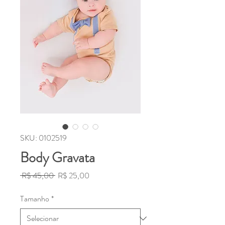
SKU: 0102519
Body Gravata
Preço
Preço
 R$ 45,00 
R$ 25,00
normal
promocional
Tamanho
*