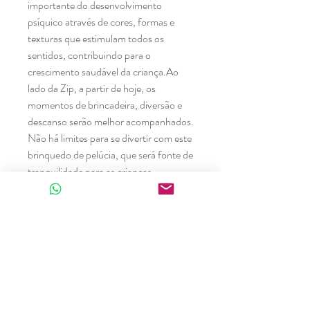
importante do desenvolvimento
psíquico através de cores, formas e
texturas que estimulam todos os
sentidos, contribuindo para o
crescimento saudável da criança.Ao
lado da Zip, a partir de hoje, os
momentos de brincadeira, diversão e
descanso serão melhor acompanhados.
Não há limites para se divertir com este
brinquedo de pelúcia, que será fonte de
tranquilidade para as crianças,
ajudando-as a desenvolver habilidades
sociais, promovendo sua imaginação e
criatividade.A função hipoalergênica
permite que as crianças brinquem por
horas com o bicho de pelúcia, com a
tranquilidade de que os materiais do
brinquedo não causarão nenhuma
reação alérgica.