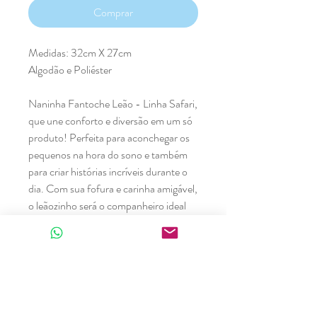
Comprar
Medidas: 32cm X 27cm
Algodão e Poliéster
Naninha Fantoche Leão - Linha Safari,
que une conforto e diversão em um só
produto! Perfeita para aconchegar os
pequenos na hora do sono e também
para criar histórias incríveis durante o
dia. Com sua fofura e carinha amigável,
o leãozinho será o companheiro ideal
para cada momento!
Produtos relacionados