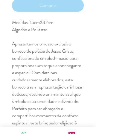
Comprar
Medidas: 15cmX32cm
Algodão e Poliéster
Apresentamos o nosso exclusivo
boneco de pelúcia de Jesus Cristo,
confeccionado em plush macio para
proporcionar um toque aconchegante
e especial. Com detalhes
cuidadosamente elaborados, este
boneco traz a representação carinhosa
de Jesus, vestindo um manto azul que
simboliza sua serenidade e divindade.
Perfeito para ser abraçado e
compartilhar momentos de conforto
espiritual, este brinquedo religioso é
uma expressão única de fé e amor.